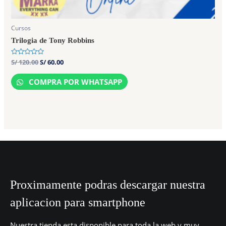
Cursos
Trilogia de Tony Robbins
Rated
S/
120.00
S/
60.00
0
out
of
COMPRA POR WHATSAPP
5
Proximamente podras descargar nuestra
aplicacion para smartphone
Nuestra tienda esta disponible para toda la web y muy