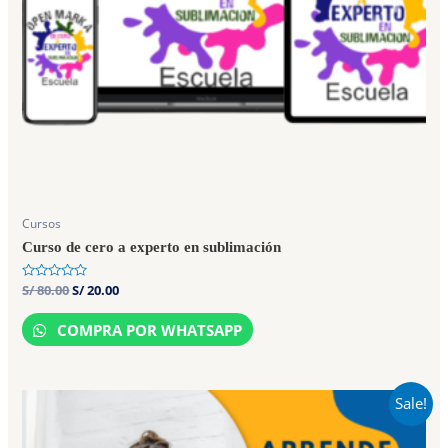
Cursos
Curso de cero a experto en sublimación
Rated
S/
80.00
S/
20.00
0
out
of
COMPRA POR WHATSAPP
5
Sale!