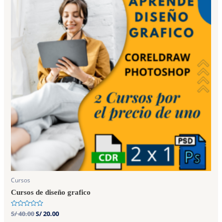
Cursos
Cursos de diseño grafico
Rated
S/
40.00
S/
20.00
0