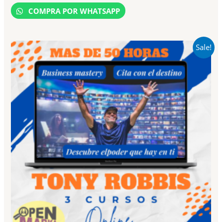
out
of
COMPRA POR WHATSAPP
5
Sale!