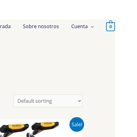
trada
Sobre nosotros
Cuenta
0
Sale!