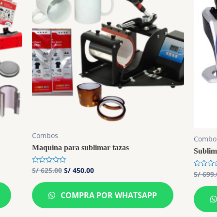
Combos
Combo
Maquina para sublimar tazas
Sublim
S/
625.00
S/
450.00
Rated
S/
699.
Rated
0
0
out
out
of
of
COMPRA POR WHATSAPP
5
5